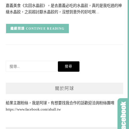
嘉義美食《北回水晶餃》，是去嘉義必吃的水晶餃，真的是我吃過的神
級水晶餃，之前超討厭水晶餃的，沒想到意外的好吃啊…
CONTINUE READING
搜
尋
關
鍵
關於阿球
字:
給業主跟粉絲，我是阿球，有想要找我合作的話歡迎洽詢粉絲團唷
https://www.facebook.com/aball.tw