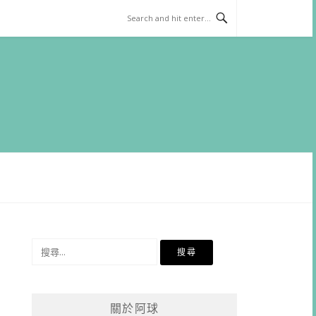
搜
尋
關
鍵
關於阿球
字: