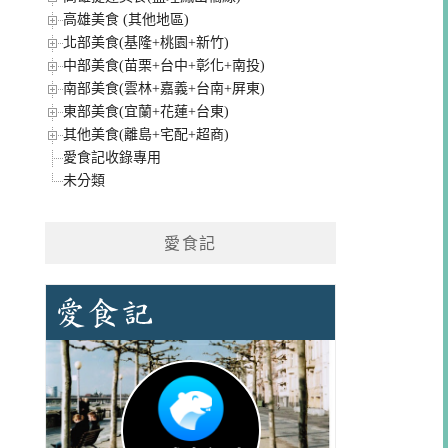
高雄美食 (其他地區)
北部美食(基隆+桃園+新竹)
中部美食(苗栗+台中+彰化+南投)
南部美食(雲林+嘉義+台南+屏東)
東部美食(宜蘭+花蓮+台東)
其他美食(離島+宅配+超商)
愛食記收錄專用
未分類
愛食記