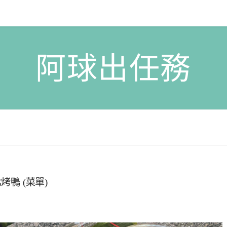
阿球出任務
鴨 (菜單)