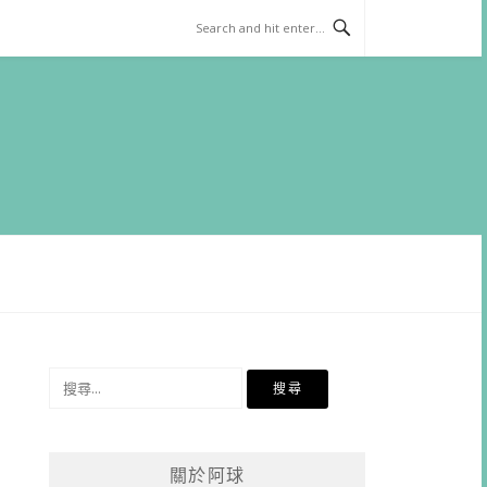
搜
尋
關
鍵
關於阿球
字: