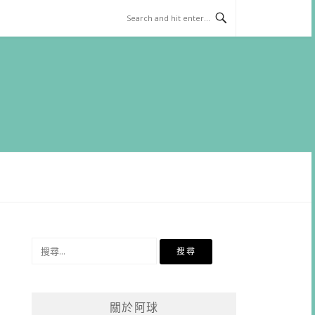
搜
尋
關
鍵
關於阿球
字: