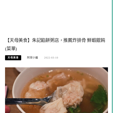
【天母美食】朱記餡餅粥店，推薦炸排骨 鮮蝦餛飩
(菜單)
天母美食
阿球小編
2022-03-10