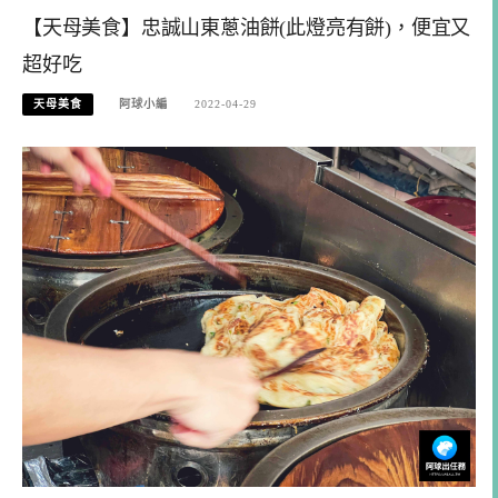
【天母美食】忠誠山東蔥油餅(此燈亮有餅)，便宜又
超好吃
天母美食
阿球小編
2022-04-29