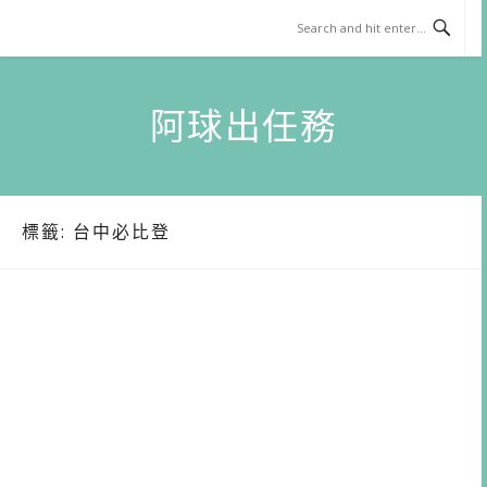
Skip
to
content
阿球出任務
標籤:
台中必比登