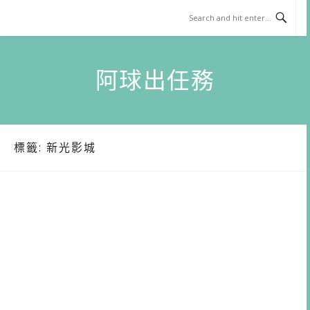
Skip
to
content
阿球出任務
標籤:
新光影城