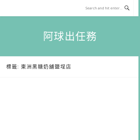
Skip
to
content
阿球出任務
標籤:
東洲黑糖奶舖鹽埕店