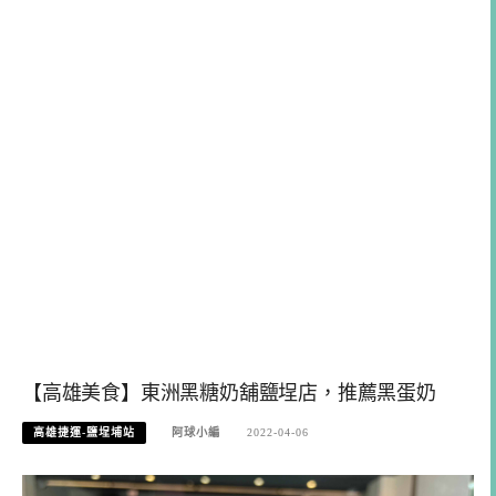
【高雄美食】東洲黑糖奶舖鹽埕店，推薦黑蛋奶
高雄捷運-鹽埕埔站
阿球小編
2022-04-06