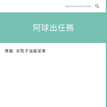
Skip
to
content
阿球出任務
標籤:
米院子油飯菜單