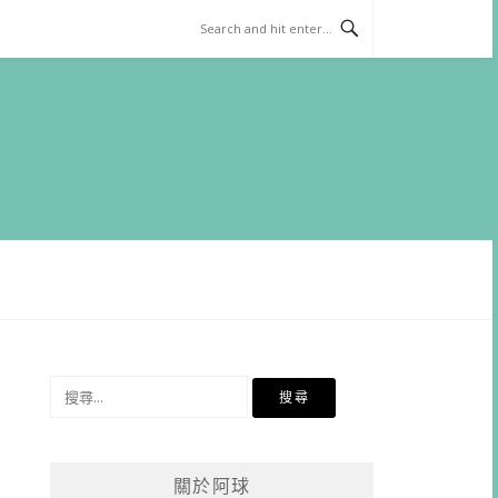
搜
尋
關
鍵
關於阿球
字: