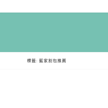
Skip
to
content
標籤:
藍家割包推薦