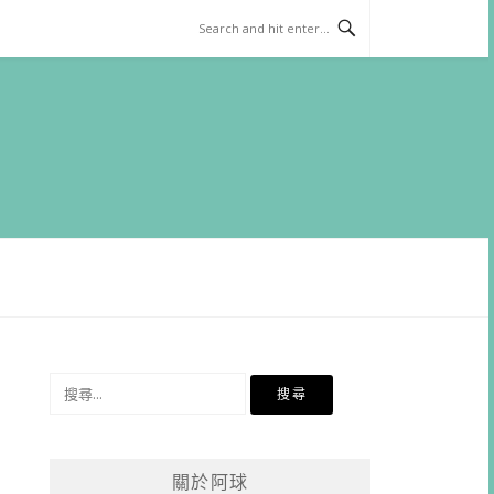
搜
尋
關
鍵
關於阿球
字: