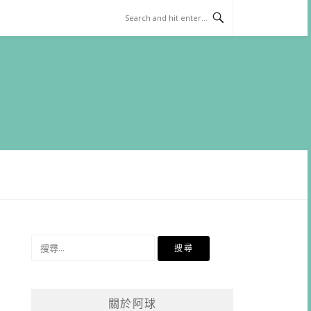
搜
尋
關
鍵
關於阿球
字: