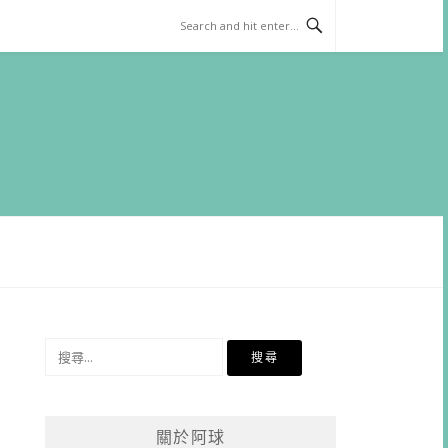
搜
尋
關
鍵
關於阿球
字: