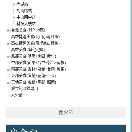
內湖站
劍南路站
中山國中站
科技大樓站
台北美食 (其他地區)
高雄捷運美食(岡山小港紅線)
高雄捷運美食(鹽埕鳳山橘線)
高雄美食 (其他地區)
北部美食(基隆+桃園+新竹)
中部美食(苗栗+台中+彰化+南投)
南部美食(雲林+嘉義+台南+屏東)
東部美食(宜蘭+花蓮+台東)
其他美食(離島+宅配+超商)
愛食記收錄專用
未分類
愛食記