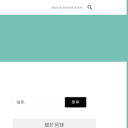
搜
尋
關
鍵
關於阿球
字: