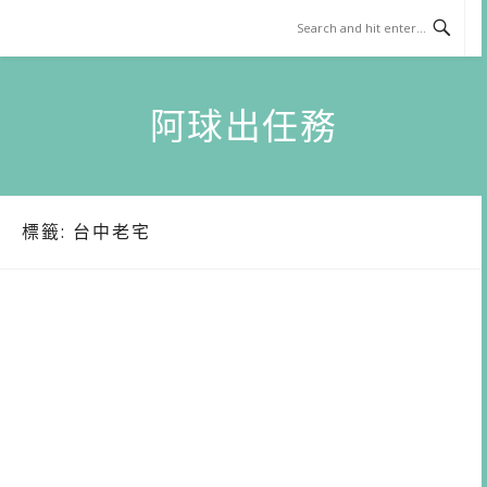
Skip
to
content
阿球出任務
標籤:
台中老宅