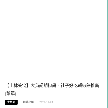
【士林美食】大黃記胡椒餅，社子好吃胡椒餅推薦
(菜單)
士林站
阿球小編
2022-11-23