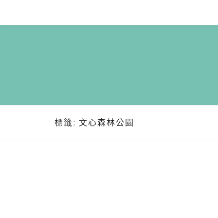
Skip
to
content
標籤:
文心森林公園