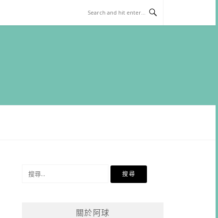
搜
尋
關
鍵
關於阿球
字: