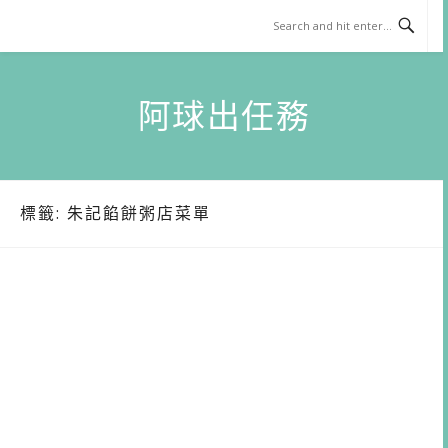
Skip
to
content
阿球出任務
標籤:
朱記餡餅粥店菜單