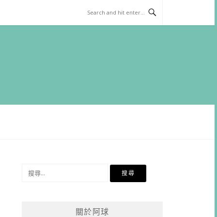
搜
尋
關
鍵
關於阿球
字: