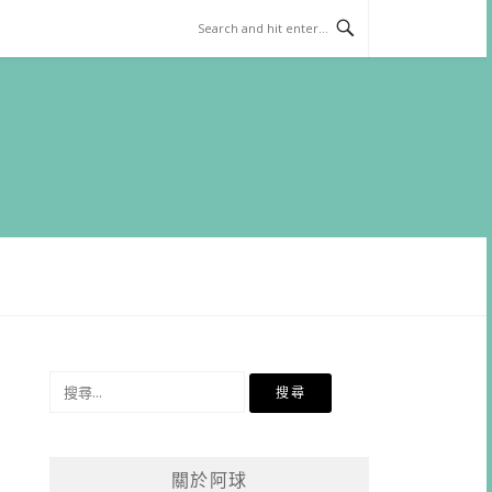
搜
尋
關
鍵
關於阿球
字: