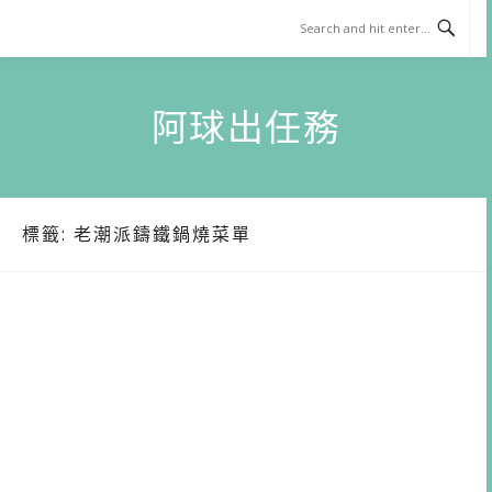
Skip
to
content
阿球出任務
標籤:
老潮派鑄鐵鍋燒菜單