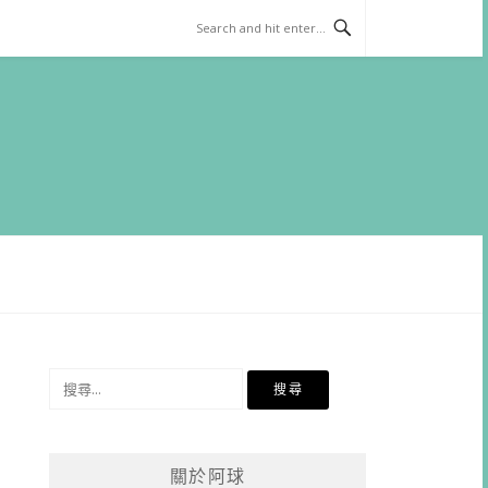
搜
尋
關
鍵
關於阿球
字: