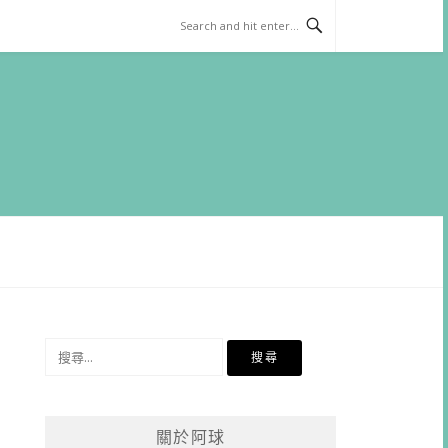
搜
尋
關
鍵
關於阿球
字: