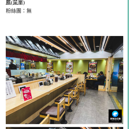
薦(菜單)
粉絲團：無