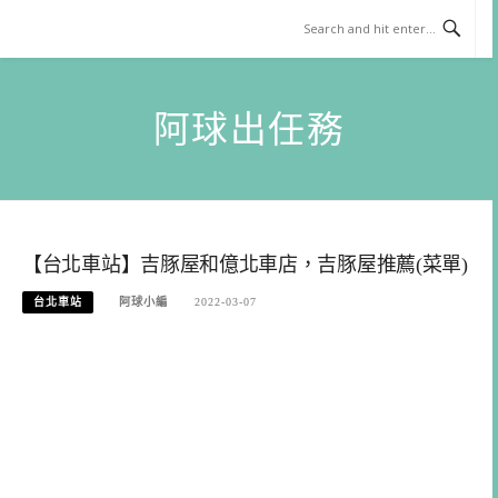
Skip
to
content
阿球出任務
【台北車站】吉豚屋和億北車店，吉豚屋推薦(菜單)
台北車站
阿球小編
2022-03-07