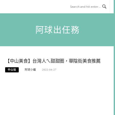
Skip
to
content
阿球出任務
【中山美食】台灣人ㄟ甜甜圈，華陰街美食推薦
中山站
阿球小編
2022-04-27