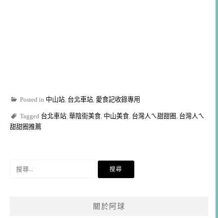
Posted in
中山站
,
台北車站
,
愛食記收錄專用
Tagged
台北車站
,
華陰街美食
,
中山美食
,
台灣人ㄟ甜甜圈
,
台灣人ㄟ
甜甜圈推薦
搜
尋
關
鍵
關於阿球
字: