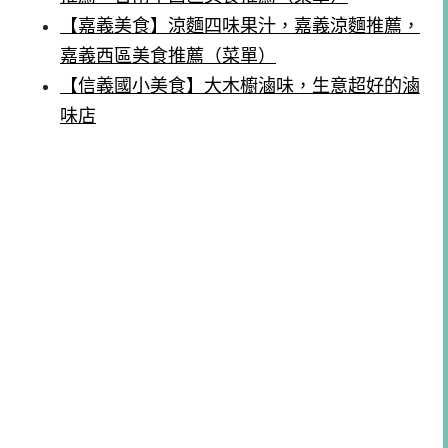
【嘉義美食】涼麵四味果汁，嘉義涼麵推薦，
嘉義西區美食推薦（菜單）
【信義國小美食】大木櫥滷味，生意超好的滷
味店