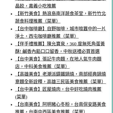
晶餃，嘉義小吃推薦
【新竹美食】熱浪島南洋蔬食茶堂，新竹竹北
蔬食料理推薦（菜單）
【台中咖啡廳】自野咖啡，城市喧囂中的一片
淨土，西屯咖啡廳推薦（菜單）
【伴手禮推薦】陳允寶泉，360 度無死角蛋黃
酥! 鹹香內餡口口留香，中秋送禮必買首選
【台中美食】張記牛肉麵，在地人氣牛肉麵
店，中科美食推薦（菜單）
【高雄美食】老潮派鑄鐵鍋燒，南部經典鍋燒
意麵全新詮釋，高雄三民區美食推薦（菜單）
【台中美食】匠屋燒肉，台中好吃燒肉推薦
(菜單)
【台南美食】阿明豬心冬粉，台南保安路美食
推薦，台南中西區美食推薦（菜單）