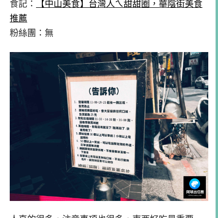
食記：
【中山美食】台灣人ㄟ甜甜圈，華陰街美食
推薦
粉絲團：無