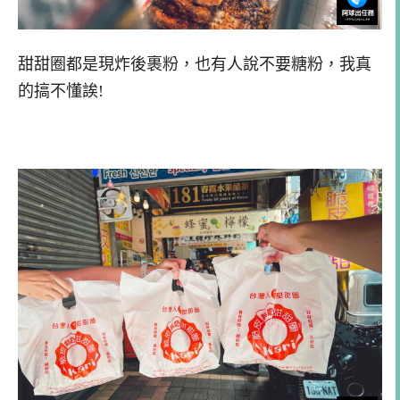
甜甜圈都是現炸後裹粉，也有人說不要糖粉，我真
的搞不懂誒!