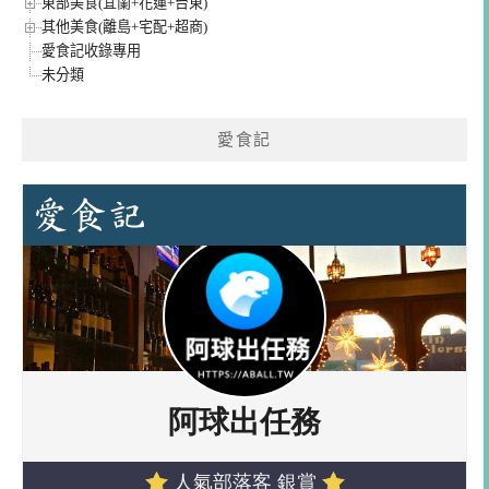
東部美食(宜蘭+花蓮+台東)
其他美食(離島+宅配+超商)
愛食記收錄專用
未分類
愛食記