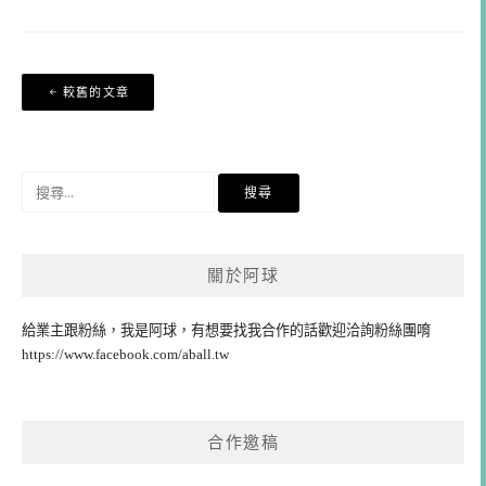
文
較舊的文章
章
導
覽
搜
尋
關
鍵
關於阿球
字:
給業主跟粉絲，我是阿球，有想要找我合作的話歡迎洽詢粉絲團唷
https://www.facebook.com/aball.tw
合作邀稿