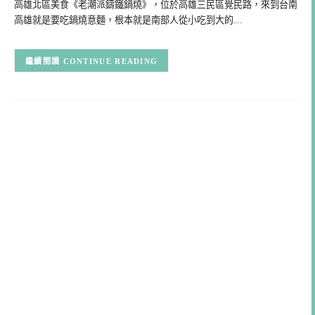
高雄北區美食《老潮派鑄鐵鍋燒》，位於高雄三民區覺民路，來到台南
高雄就是要吃鍋燒意麵，根本就是南部人從小吃到大的…
CONTINUE READING