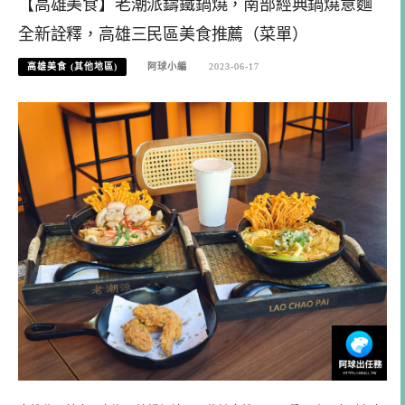
【高雄美食】老潮派鑄鐵鍋燒，南部經典鍋燒意麵
全新詮釋，高雄三民區美食推薦（菜單）
高雄美食 (其他地區)
阿球小編
2023-06-17