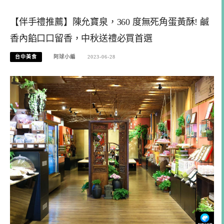
【伴手禮推薦】陳允寶泉，360 度無死角蛋黃酥! 鹹
香內餡口口留香，中秋送禮必買首選
台中美食
阿球小編
2023-06-28