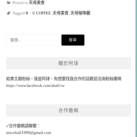
Posted in
天母美食
Tagged
R．U COFFEE
,
天母美食
,
天母咖啡廳
搜
尋
關
鍵
關於阿球
字:
給業主跟粉絲，我是阿球，有想要找我合作的話歡迎洽詢粉絲團唷
https://www.facebook.com/aball.tw
合作邀稿
✓合作邀稿請聯繫：
aniceball1999@gmail.com