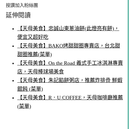
按讚加入粉絲團
延伸閱讀
【天母美食】忠誠山東蔥油餅(此燈亮有餅)，
便宜又超好吃
【天母美食】BAKO烤甜甜圈專賣店，台北甜
甜圈推薦(菜單)
【天母美食】On the Road 義式手工冰淇淋專賣
店，天母棒球場美食
【天母美食】朱記餡餅粥店，推薦炸排骨 鮮蝦
餛飩 (菜單)
【天母美食】R．U COFFEE，天母咖啡廳推薦
(菜單)