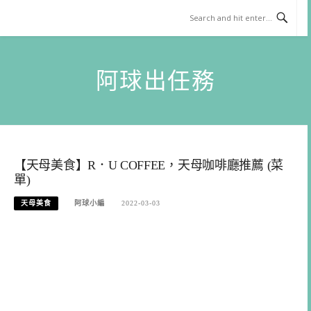
Skip
to
content
阿球出任務
【天母美食】R．U COFFEE，天母咖啡廳推薦 (菜
單)
天母美食
阿球小編
2022-03-03