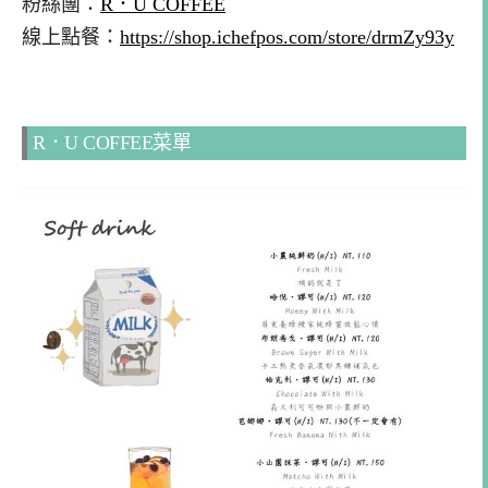
粉絲團：
R．U COFFEE
線上點餐：
https://shop.ichefpos.com/store/drmZy93y
R．U COFFEE菜單