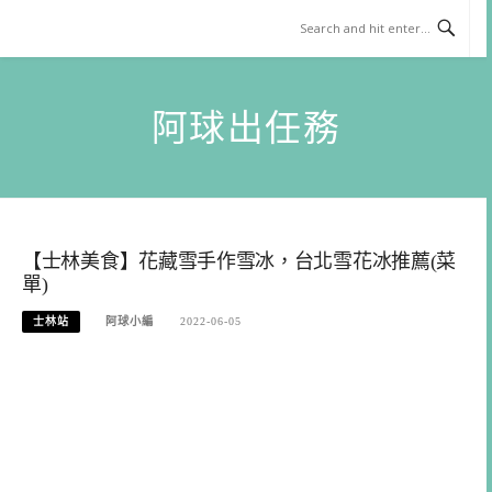
Skip
to
content
阿球出任務
【士林美食】花藏雪手作雪冰，台北雪花冰推薦(菜
單)
士林站
阿球小編
2022-06-05