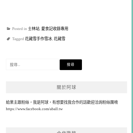
Posted in
士林站
,
愛食記收錄專用
Tagged
花藏雪手作雪冰
,
花藏雪
搜
尋
關
鍵
關於阿球
字:
給業主跟粉絲，我是阿球，有想要找我合作的話歡迎洽詢粉絲團唷
https://www.facebook.com/aball.tw