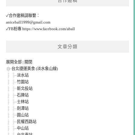
合作邀稿
✓合作邀稿請聯繫：
aniceball1999@gmail.com
✓FB粉專
https://www.facebook.com/aball
文章分類
展開全部
|
關閉
台北捷運美食 (淡水象山線)
淡水站
竹圍站
新北投站
石牌站
士林站
劍潭站
圓山站
民權西路站
中山站
台北車站