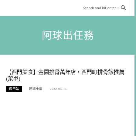
Skip
to
content
阿球出任務
【西門美食】金園排骨萬年店，西門町排骨飯推薦
(菜單)
西門站
阿球小編
2022-05-15