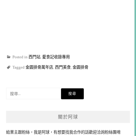
Posted in
西門站
,
愛食記收錄專用
Tagged
金園排骨萬年店
,
西門美食
,
金園排骨
搜
尋
關
鍵
關於阿球
字:
給業主跟粉絲，我是阿球，有想要找我合作的話歡迎洽詢粉絲團唷