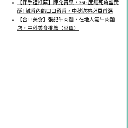
【伴手禮推薦】陳允寶泉，360 度無死角蛋黃
酥! 鹹香內餡口口留香，中秋送禮必買首選
【台中美食】張記牛肉麵，在地人氣牛肉麵
店，中科美食推薦（菜單）