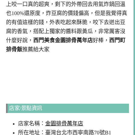
上咬一口真的超爽，剩下的外帶回去用氣炸鍋回溫
也100%還原度，炸豆腐的價錢偏高，但是我覺得真
的有值這樣的錢，外表吃起來酥脆，咬下去迸出豆
腐的香氣，搭配上獨家的醬料跟黃瓜，非常厲害沒
什麼好說，
西門美食金園排骨萬年店
好棒，
西門町
排骨飯
推薦給大家
店家/景點資訊
店家名稱：
金園排骨萬年店
所在地址：臺灣台北市西寧南路70號B1