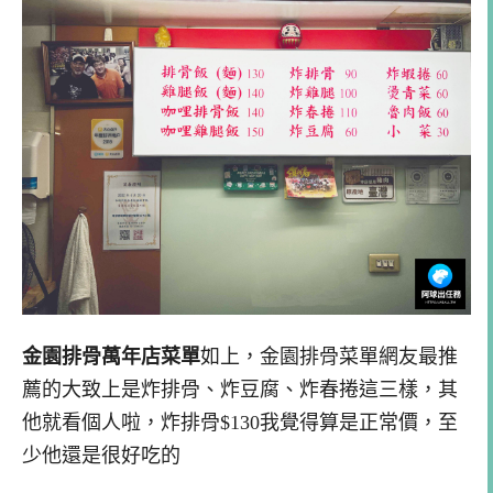
金園排骨萬年店菜單
如上，金園排骨菜單網友最推
薦的大致上是炸排骨、炸豆腐、炸春捲這三樣，其
他就看個人啦，炸排骨$130我覺得算是正常價，至
少他還是很好吃的