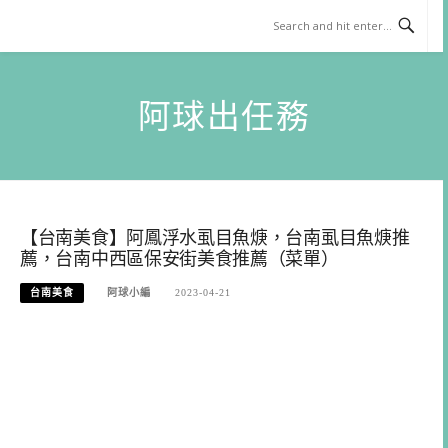
Skip
to
content
阿球出任務
【台南美食】阿鳳浮水虱目魚焿，台南虱目魚焿推
薦，台南中西區保安街美食推薦（菜單）
台南美食
阿球小編
2023-04-21