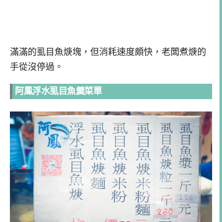
滿滿的虱目魚焿塊，但消耗速度頗快，老闆煮焿的
手從沒停過。
阿鳳浮水虱目魚羹菜單