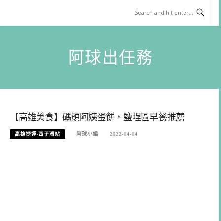
Skip
to
content
阿球出任務
【高雄美食】碼頭阿姨蛋餅，鹽埕區早餐推薦
高雄捷運-西子灣站
阿球小編
2022-04-04