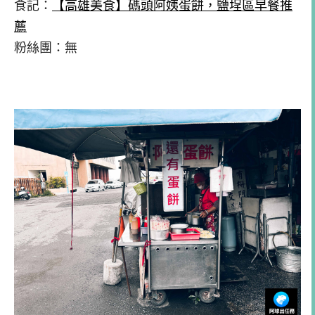
食記：
【高雄美食】碼頭阿姨蛋餅，鹽埕區早餐推
薦
粉絲團：無