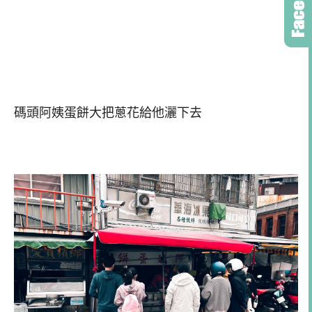
碼頭阿姨蛋餅大把蔥花給他灑下去