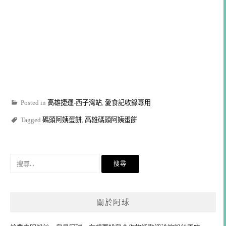
Posted in
高雄捷運-西子灣站
,
愛食記收錄專用
Tagged
碼頭阿姨蛋餅
,
高雄碼頭阿姨蛋餅
搜
尋
關
鍵
關於阿球
字: