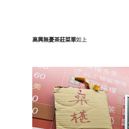
高興無憂茶莊菜單
如上