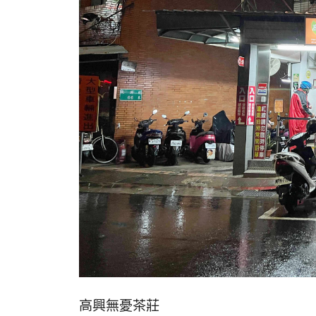
高興無憂茶莊