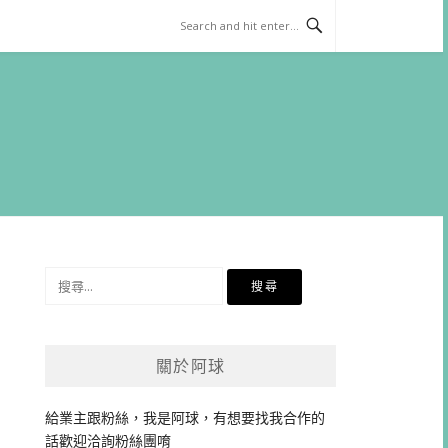
搜
尋
關
鍵
關於阿球
字:
給業主跟粉絲，我是阿球，有想要找我合作的
話歡迎洽詢粉絲團唷