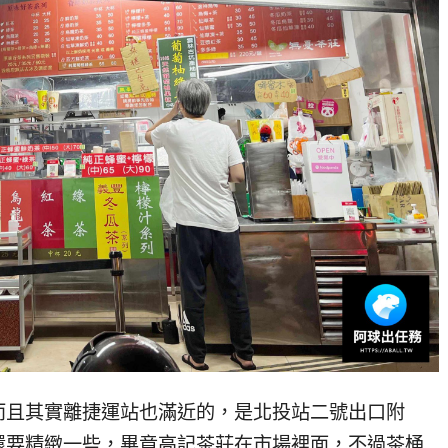
而且其實離捷運站也滿近的，是北投站二號出口附
還要精緻一些，畢竟高記茶莊在市場裡面，不過茶桶