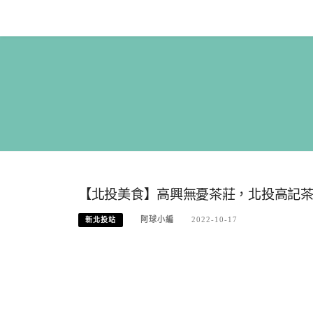
Skip
to
content
【北投美食】高興無憂茶莊，北投高記茶莊
阿球小編
2022-10-17
新北投站