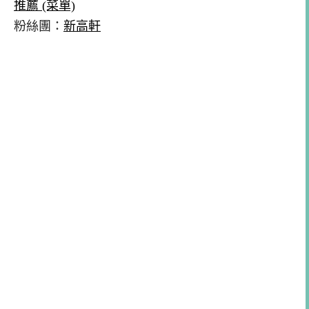
推薦 (菜單)
粉絲團：
新高軒