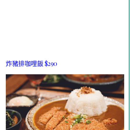
炸豬排咖哩飯 $290