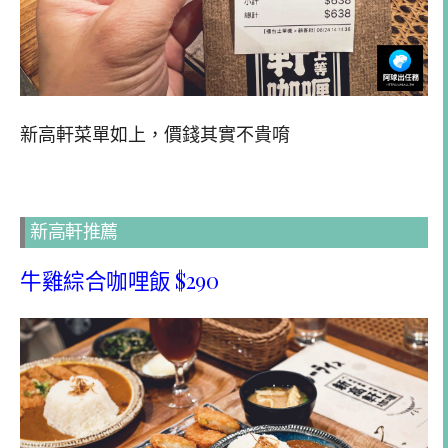
新高軒菜單如上，價錢其實不貴唷
新高軒推薦
牛雞綜合咖哩飯 $290