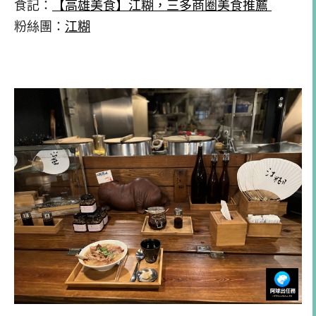
食記：
【高雄美食】江糊，三多商圈美食推薦
粉絲團：
江糊