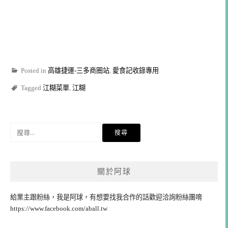
Posted in
高雄捷運-三多商圈站
,
愛食記收錄專用
Tagged
江糊菜單
,
江糊
搜
尋
關
鍵
關於阿球
字:
給業主跟粉絲，我是阿球，有想要找我合作的話歡迎洽詢粉絲團唷
https://www.facebook.com/aball.tw