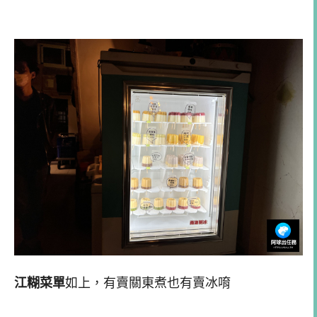
江糊菜單
如上，有賣關東煮也有賣冰唷