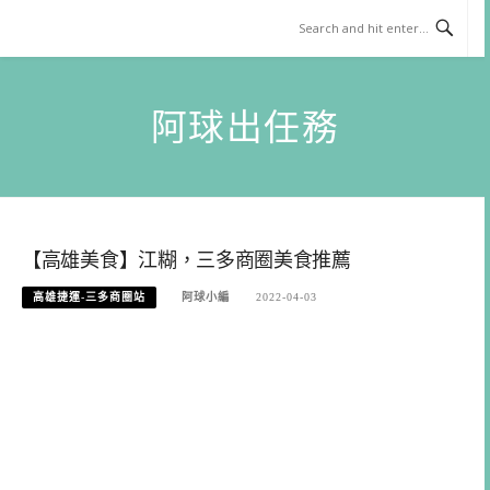
Skip
to
content
阿球出任務
【高雄美食】江糊，三多商圈美食推薦
高雄捷運-三多商圈站
阿球小編
2022-04-03