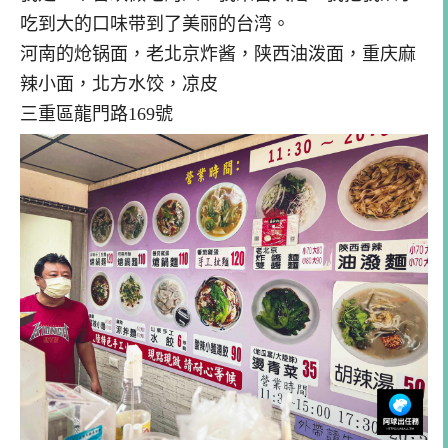
吃到大的口味带到了美丽的台湾。
河南的炝锅面，老北京炸酱，陕西油泼面，重庆麻
辣小面，北方水饺，凉皮
三重區龍門路169號