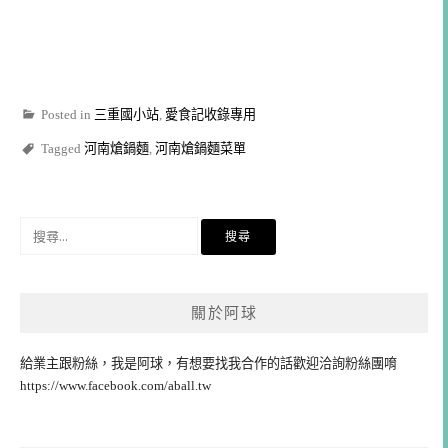
Posted in
三重國小站
,
愛食記收錄專用
Tagged
河南熗鍋麵
,
河南熗鍋麵菜單
搜
尋
關
鍵
關於阿球
字:
給業主跟粉絲，我是阿球，有想要找我合作的話歡迎洽詢粉絲團唷
https://www.facebook.com/aball.tw