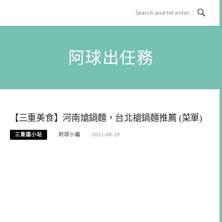
Skip
to
content
阿球出任務
【三重美食】河南熗鍋麵，台北搶鍋麵推薦 (菜單)
三重國小站
阿球小編
2022-08-29