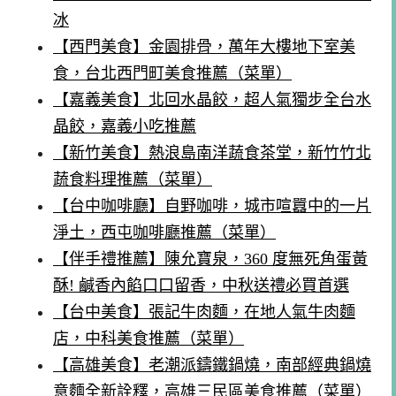
冰
【西門美食】金園排骨，萬年大樓地下室美
食，台北西門町美食推薦（菜單）
【嘉義美食】北回水晶餃，超人氣獨步全台水
晶餃，嘉義小吃推薦
【新竹美食】熱浪島南洋蔬食茶堂，新竹竹北
蔬食料理推薦（菜單）
【台中咖啡廳】自野咖啡，城市喧囂中的一片
淨土，西屯咖啡廳推薦（菜單）
【伴手禮推薦】陳允寶泉，360 度無死角蛋黃
酥! 鹹香內餡口口留香，中秋送禮必買首選
【台中美食】張記牛肉麵，在地人氣牛肉麵
店，中科美食推薦（菜單）
【高雄美食】老潮派鑄鐵鍋燒，南部經典鍋燒
意麵全新詮釋，高雄三民區美食推薦（菜單）