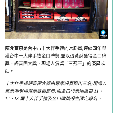
陳允寶泉
是台中市十大伴手禮的常勝軍,連續四年榮
獲台中十大伴手禮金口碑獎,並以蛋黃酥獲得金口碑
獎、評審團大獎、現場人氣獎「三冠王」的優異成
績。
十大伴手禮評審團大獎由專家評審選出三名;現場人
氣獎為現場得票數最高者;而金口碑獎則為第 11、
12、13 屆十大伴手禮及金口碑獎得主限定報名。