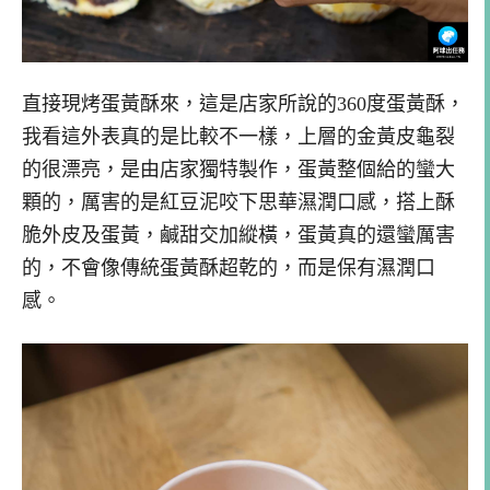
直接現烤蛋黃酥來，這是店家所說的360度蛋黃酥，
我看這外表真的是比較不一樣，上層的金黃皮龜裂
的很漂亮，是由店家獨特製作，蛋黃整個給的蠻大
顆的，厲害的是紅豆泥咬下思華濕潤口感，搭上酥
脆外皮及蛋黃，鹹甜交加縱橫，蛋黃真的還蠻厲害
的，不會像傳統蛋黃酥超乾的，而是保有濕潤口
感。