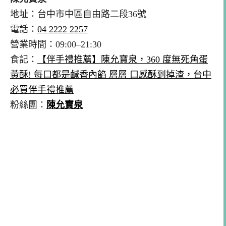
地址：台中市中區自由路二段36號
電話：
04 2222 2257
營業時間：09:00–21:30
食記：
【伴手禮推薦】陳允寶泉，360 度無死角蛋
黃酥! 每口都是鹹香內餡 層層 口感酥到掉渣，台中
必買伴手禮推薦
粉絲團：
陳允寶泉