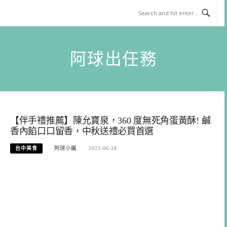
Skip
to
content
阿球出任務
【伴手禮推薦】陳允寶泉，360 度無死角蛋黃酥! 鹹
香內餡口口留香，中秋送禮必買首選
台中美食
阿球小編
2023-06-28