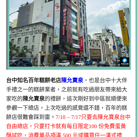
台中知名百年糕餅老店
陳允寶泉
，也是台中十大伴
手禮之一的糕餅業者，之前就有吃過朋友帶來給大
家吃的
陳允寶泉
的禮餅，這次剛好到中區就順便來
參觀一下總店，上次吃過的感覺還不錯，百年的糕
餅店很難會踩到雷。
7/10 – 7/17只要去陳允寶泉台中
自由總店，只要打卡就有每日限定100 份免費蛋黃
酥試吃，消費單品項滿 500 元或購買任一漢式禮