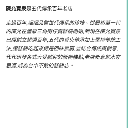
陳允寶泉
是五代傳承百年老店
走過百年,細細品嘗世代傳承的珍味。從最初第一代
的陳允在豐原三角街仔賣糕餅開始,到現在陳允寶泉
已經創立超過百年,五代的香火傳承加上堅持傳統工
法,讓糕餅吃起來總是回味無窮,並結合傳統與創意,
代代研發各式大受歡迎的新創糕點,老店新意飲水亦
思源,成為台中不敗的糕餅店。