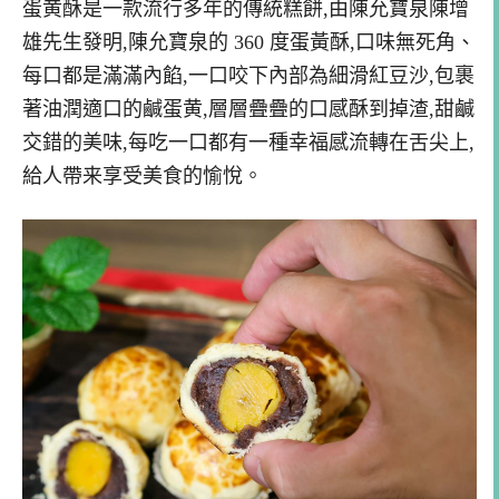
蛋黄酥是一款流行多年的傳統糕餅,由陳允寶泉陳增
雄先生發明,陳允寶泉的 360 度蛋黃酥,口味無死角、
每口都是滿滿內餡,一口咬下內部為細滑紅豆沙,包裹
著油潤適口的鹹蛋黄,層層疊疊的口感酥到掉渣,甜鹹
交錯的美味,每吃一口都有一種幸福感流轉在舌尖上,
給人帶来享受美食的愉悅。