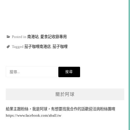
Posted in
南港站
,
愛食記收錄專用
Tagged
茄子咖哩南港店
,
茄子咖哩
搜
尋
關
鍵
關於阿球
字:
給業主跟粉絲，我是阿球，有想要找我合作的話歡迎洽詢粉絲團唷
https://www.facebook.com/aball.tw