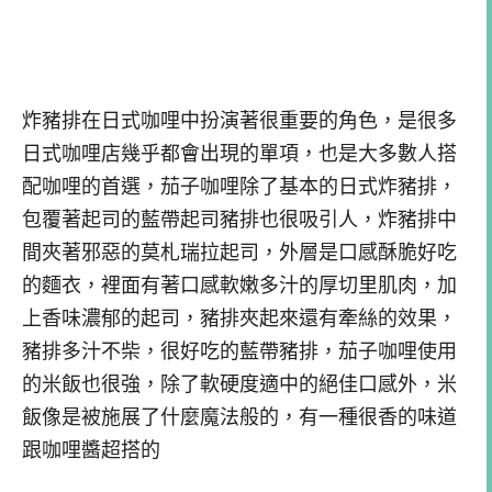
炸豬排在日式咖哩中扮演著很重要的角色，是很多
日式咖哩店幾乎都會出現的單項，也是大多數人搭
配咖哩的首選，茄子咖哩除了基本的日式炸豬排，
包覆著起司的藍帶起司豬排也很吸引人，炸豬排中
間夾著邪惡的莫札瑞拉起司，外層是口感酥脆好吃
的麵衣，裡面有著口感軟嫩多汁的厚切里肌肉，加
上香味濃郁的起司，豬排夾起來還有牽絲的效果，
豬排多汁不柴，很好吃的藍帶豬排，茄子咖哩使用
的米飯也很強，除了軟硬度適中的絕佳口感外，米
飯像是被施展了什麼魔法般的，有一種很香的味道
跟咖哩醬超搭的