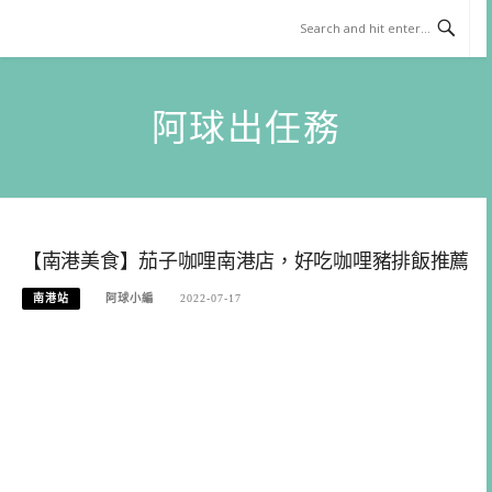
Skip
to
content
阿球出任務
【南港美食】茄子咖哩南港店，好吃咖哩豬排飯推薦
南港站
阿球小編
2022-07-17